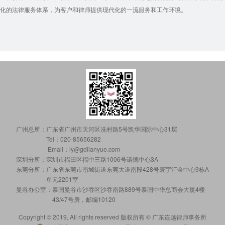
化的法律服务体系，为客户和律师提供现代化的一流服务和工作环境。
广州总所：
广东省广州市天河区冼村路5号凯华国际中心31层
Tel：020-85656282
Email：ly@gdlianyue.com
深圳分所：
深圳市福田区福中三路1006号诺德中心3A
东莞分所：
广东省东莞市南城街道东莞大道南段428号寰宇汇金中心9栋A
单元2201室
曼谷办公室：
泰国曼谷市沙吞区沙吞南路889号泰国中华总商会大厦4楼
43/47号房，邮编10120
Copyright © 2019, All rights reserved 版权所有 © 广东连越律师事务所