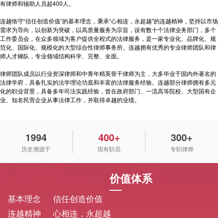
有律师和辅助人员超400人。
连越恪守“信任创造价值”的基本理念，秉承“心相连，永超越"的连越精神，坚持以市场
需求为导向，以创新为突破，以高质量服务为宗旨，设有数十个法律业务部门，多个
工作委员会，在众多领域为客户提供全程式的法律服务，是一家专业化、品牌化、规
范化、国际化、规模化的大型综合性律师事务所。连越拥有优秀的专业律师团队和律
师人才梯队，专业领域结构科学、完整、全面。
律师团队成员以行业资深律师和中青年精英骨干律师为主，大多毕业于国内外著名的
法律学府，具备扎实的法学理论功底和丰富的法律服务经验。连越部分律师拥有多元
化的职业背景，具备多年司法实践经验，曾在政府部门、一流高等院校、大型国有企
业、知名民营企业从事法律工作，并取得卓越的业绩。
1994
400+
300+
历史溯源于
现有职员
专职律师
价值体系
基本理念 信任创造价值
连越精神
心相连，永超越