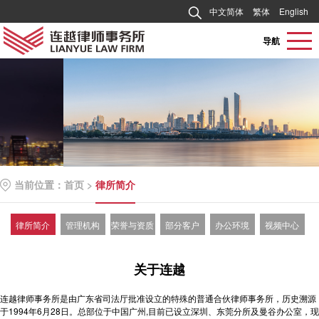
中文简体
繁体
English
导航
当前位置：
首页
>
律所简介
律所简介
管理机构
荣誉与资质
部分客户
办公环境
视频中心
关于连越
连越律师事务所是由广东省司法厅批准设立的特殊的普通合伙律师事务所，历史溯源
于1994年6月28日。总部位于中国广州,目前已设立深圳、东莞分所及曼谷办公室，现