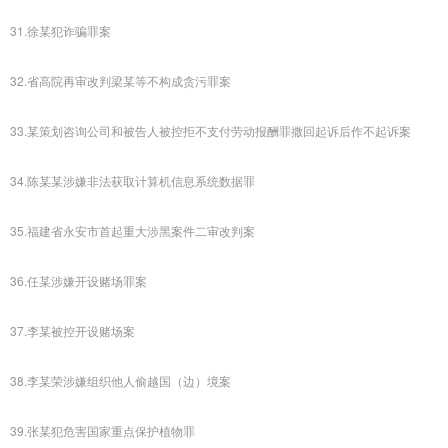
31.徐某犯诈骗罪案
32.省高院再审改判梁某等不构成贪污罪案
33.某策划咨询公司和被告人被控拒不支付劳动报酬罪撒回起诉后作不起诉案
34.陈某某涉嫌非法获取计算机信息系统数据罪
35.福建省永安市首起重大涉黑案件二审改判案
36.任某涉嫌开设赌场罪案
37.李某被控开设赌场案
38.李某荣涉嫌组织他人偷越国（边）境案
39.张某犯危害国家重点保护植物罪