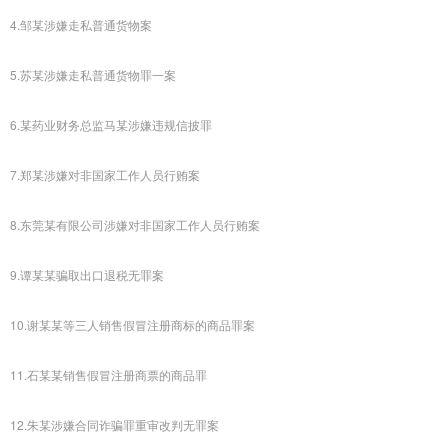
4.邹某涉嫌走私普通货物案
5.苏某涉嫌走私普通货物罪一案
6.某药业财务总监马某涉嫌违规信披罪
7.郑某涉嫌对非国家工作人员行贿案
8.东莞某有限公司涉嫌对非国家工作人员行贿案
9.谭某某骗取出口退税无罪案
10.谢某某等三人销售假冒注册商标的商品罪案
11.石某某销售假冒注册商票的商品罪
12.朱某涉嫌合同诈骗罪重审改判无罪案