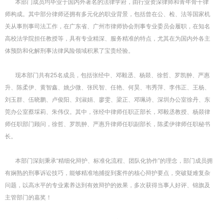
本部门成员均毕业于国内外著名的法律学府，由行业资深律师和青年骨干律
师构成。其中部分律师还拥有多元化的职业背景，包括曾在公、检、法等国家机
关从事刑事司法工作，在广东省、广州市律师协会刑事专业委员会履职，在知名
高校法学院担任教授等，具有专业精深、服务精准的特点，尤其在为国内外各主
体预防和化解刑事法律风险领域积累了宝贵经验。
现本部门共有25名成员，包括张经中、邓毅丞、杨燚、徐哲、罗凯翀、严惠
升、陈柔伊、黄智鑫、姚少微、张民智、任艳、何昊、韦秀萍、李伟正、王杨、
刘玉群、伍晓鹏、卢俊阳、刘淑娟、廖雯、梁正、邓珮诗、深圳办公室徐丹、东
莞办公室蔡埰莉、朱伟仪。其中，张经中律师任职正部长，邓毅丞教授、杨燚律
师任职部门顾问，徐哲、罗凯翀、严惠升律师任职副部长，陈柔伊律师任职秘书
长。
本部门深刻秉承“精细化辩护、标准化流程、团队化协作”的理念，部门成员拥
有娴熟的刑事诉讼技巧，能够精准地捕捉到案件的核心辩护要点，突破疑难复杂
问题，以高水平的专业素养达到有效辩护的效果，多次获得当事人好评、锦旗及
主管部门的嘉奖！